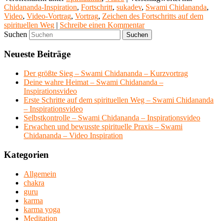
Chidananda-Inspiration
,
Fortschritt
,
sukadev
,
Swami Chidananda
,
Video
,
Video-Vortrag
,
Vortrag
,
Zeichen des Fortschritts auf dem
spirituellen Weg
|
Schreibe einen Kommentar
Suchen
Neueste Beiträge
Der größte Sieg – Swami Chidananda – Kurzvortrag
Deine wahre Heimat – Swami Chidananda –
Inspirationsvideo
Erste Schritte auf dem spirituellen Weg – Swami Chidananda
– Inspirationsvideo
Selbstkontrolle – Swami Chidananda – Inspirationsvideo
Erwachen und bewusste spirituelle Praxis – Swami
Chidananda – Video Inspiration
Kategorien
Allgemein
chakra
guru
karma
karma yoga
Meditation