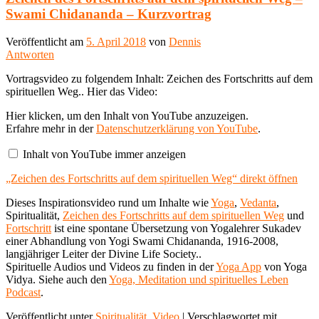
Swami Chidananda – Kurzvortrag
Veröffentlicht am
5. April 2018
von
Dennis
Antworten
Vortragsvideo zu folgendem Inhalt: Zeichen des Fortschritts auf dem
spirituellen Weg.. Hier das Video:
„Zeichen
Hier klicken, um den Inhalt von YouTube anzuzeigen.
des
Erfahre mehr in der
Datenschutzerklärung von YouTube
.
Fortschritts
auf
Inhalt von YouTube immer anzeigen
dem
spirituellen
„Zeichen des Fortschritts auf dem spirituellen Weg“ direkt öffnen
Weg“
von
YouTube
Dieses Inspirationsvideo rund um Inhalte wie
Yoga
,
Vedanta
,
anzeigen
Spiritualität,
Zeichen des Fortschritts auf dem spirituellen Weg
und
Fortschritt
ist eine spontane Übersetzung von Yogalehrer Sukadev
einer Abhandlung von Yogi Swami Chidananda, 1916-2008,
langjähriger Leiter der Divine Life Society..
Spirituelle Audios und Videos zu finden in der
Yoga App
von Yoga
Vidya. Siehe auch den
Yoga, Meditation und spirituelles Leben
Podcast
.
Veröffentlicht unter
Spiritualität
,
Video
|
Verschlagwortet mit