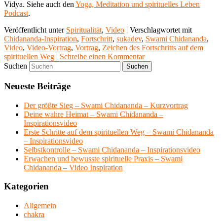
Vidya. Siehe auch den
Yoga, Meditation und spirituelles Leben
Podcast
.
Veröffentlicht unter
Spiritualität
,
Video
|
Verschlagwortet mit
Chidananda-Inspiration
,
Fortschritt
,
sukadev
,
Swami Chidananda
,
Video
,
Video-Vortrag
,
Vortrag
,
Zeichen des Fortschritts auf dem
spirituellen Weg
|
Schreibe einen Kommentar
Suchen
Neueste Beiträge
Der größte Sieg – Swami Chidananda – Kurzvortrag
Deine wahre Heimat – Swami Chidananda –
Inspirationsvideo
Erste Schritte auf dem spirituellen Weg – Swami Chidananda
– Inspirationsvideo
Selbstkontrolle – Swami Chidananda – Inspirationsvideo
Erwachen und bewusste spirituelle Praxis – Swami
Chidananda – Video Inspiration
Kategorien
Allgemein
chakra