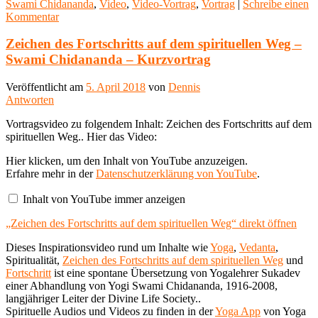
Swami Chidananda
,
Video
,
Video-Vortrag
,
Vortrag
|
Schreibe einen
Kommentar
Zeichen des Fortschritts auf dem spirituellen Weg –
Swami Chidananda – Kurzvortrag
Veröffentlicht am
5. April 2018
von
Dennis
Antworten
Vortragsvideo zu folgendem Inhalt: Zeichen des Fortschritts auf dem
spirituellen Weg.. Hier das Video:
„Zeichen
Hier klicken, um den Inhalt von YouTube anzuzeigen.
des
Erfahre mehr in der
Datenschutzerklärung von YouTube
.
Fortschritts
auf
Inhalt von YouTube immer anzeigen
dem
spirituellen
„Zeichen des Fortschritts auf dem spirituellen Weg“ direkt öffnen
Weg“
von
YouTube
Dieses Inspirationsvideo rund um Inhalte wie
Yoga
,
Vedanta
,
anzeigen
Spiritualität,
Zeichen des Fortschritts auf dem spirituellen Weg
und
Fortschritt
ist eine spontane Übersetzung von Yogalehrer Sukadev
einer Abhandlung von Yogi Swami Chidananda, 1916-2008,
langjähriger Leiter der Divine Life Society..
Spirituelle Audios und Videos zu finden in der
Yoga App
von Yoga