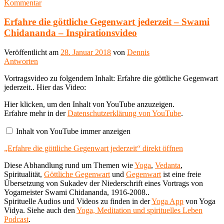
Kommentar
Erfahre die göttliche Gegenwart jederzeit – Swami
Chidananda – Inspirationsvideo
Veröffentlicht am
28. Januar 2018
von
Dennis
Antworten
Vortragsvideo zu folgendem Inhalt: Erfahre die göttliche Gegenwart
jederzeit.. Hier das Video:
„Erfahre
Hier klicken, um den Inhalt von YouTube anzuzeigen.
die
Erfahre mehr in der
Datenschutzerklärung von YouTube
.
göttliche
Gegenwart
Inhalt von YouTube immer anzeigen
jederzeit“
von
„Erfahre die göttliche Gegenwart jederzeit“ direkt öffnen
YouTube
anzeigen
Diese Abhandlung rund um Themen wie
Yoga
,
Vedanta
,
Spiritualität,
Göttliche Gegenwart
und
Gegenwart
ist eine freie
Übersetzung von Sukadev der Niederschrift eines Vortrags von
Yogameister Swami Chidananda, 1916-2008..
Spirituelle Audios und Videos zu finden in der
Yoga App
von Yoga
Vidya. Siehe auch den
Yoga, Meditation und spirituelles Leben
Podcast
.