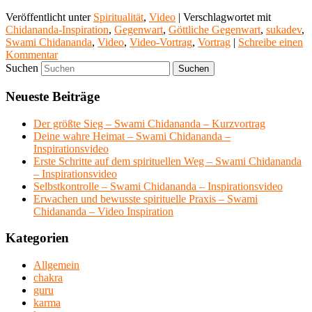
Veröffentlicht unter
Spiritualität
,
Video
|
Verschlagwortet mit
Chidananda-Inspiration
,
Gegenwart
,
Göttliche Gegenwart
,
sukadev
,
Swami Chidananda
,
Video
,
Video-Vortrag
,
Vortrag
|
Schreibe einen
Kommentar
Suchen
Neueste Beiträge
Der größte Sieg – Swami Chidananda – Kurzvortrag
Deine wahre Heimat – Swami Chidananda –
Inspirationsvideo
Erste Schritte auf dem spirituellen Weg – Swami Chidananda
– Inspirationsvideo
Selbstkontrolle – Swami Chidananda – Inspirationsvideo
Erwachen und bewusste spirituelle Praxis – Swami
Chidananda – Video Inspiration
Kategorien
Allgemein
chakra
guru
karma