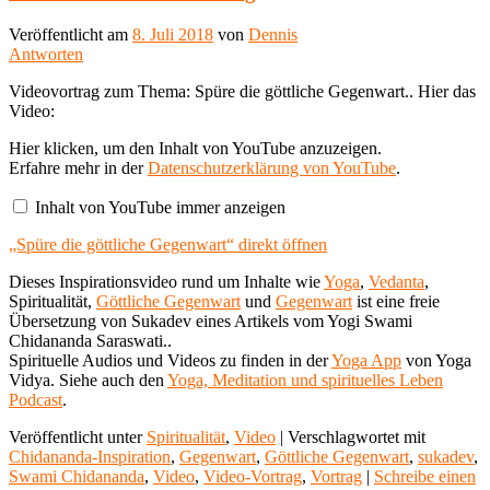
Veröffentlicht am
8. Juli 2018
von
Dennis
Antworten
Videovortrag zum Thema: Spüre die göttliche Gegenwart.. Hier das
Video:
„Spüre
Hier klicken, um den Inhalt von YouTube anzuzeigen.
die
Erfahre mehr in der
Datenschutzerklärung von YouTube
.
göttliche
Gegenwart“
Inhalt von YouTube immer anzeigen
von
YouTube
„Spüre die göttliche Gegenwart“ direkt öffnen
anzeigen
Dieses Inspirationsvideo rund um Inhalte wie
Yoga
,
Vedanta
,
Spiritualität,
Göttliche Gegenwart
und
Gegenwart
ist eine freie
Übersetzung von Sukadev eines Artikels vom Yogi Swami
Chidananda Saraswati..
Spirituelle Audios und Videos zu finden in der
Yoga App
von Yoga
Vidya. Siehe auch den
Yoga, Meditation und spirituelles Leben
Podcast
.
Veröffentlicht unter
Spiritualität
,
Video
|
Verschlagwortet mit
Chidananda-Inspiration
,
Gegenwart
,
Göttliche Gegenwart
,
sukadev
,
Swami Chidananda
,
Video
,
Video-Vortrag
,
Vortrag
|
Schreibe einen