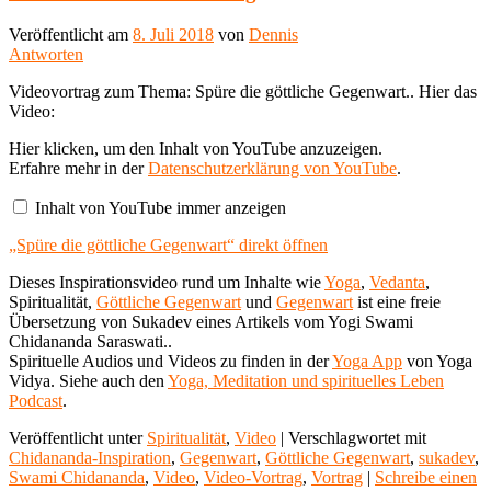
Veröffentlicht am
8. Juli 2018
von
Dennis
Antworten
Videovortrag zum Thema: Spüre die göttliche Gegenwart.. Hier das
Video:
„Spüre
Hier klicken, um den Inhalt von YouTube anzuzeigen.
die
Erfahre mehr in der
Datenschutzerklärung von YouTube
.
göttliche
Gegenwart“
Inhalt von YouTube immer anzeigen
von
YouTube
„Spüre die göttliche Gegenwart“ direkt öffnen
anzeigen
Dieses Inspirationsvideo rund um Inhalte wie
Yoga
,
Vedanta
,
Spiritualität,
Göttliche Gegenwart
und
Gegenwart
ist eine freie
Übersetzung von Sukadev eines Artikels vom Yogi Swami
Chidananda Saraswati..
Spirituelle Audios und Videos zu finden in der
Yoga App
von Yoga
Vidya. Siehe auch den
Yoga, Meditation und spirituelles Leben
Podcast
.
Veröffentlicht unter
Spiritualität
,
Video
|
Verschlagwortet mit
Chidananda-Inspiration
,
Gegenwart
,
Göttliche Gegenwart
,
sukadev
,
Swami Chidananda
,
Video
,
Video-Vortrag
,
Vortrag
|
Schreibe einen