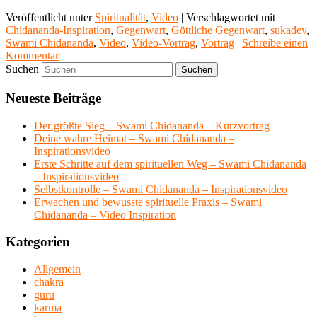
Veröffentlicht unter
Spiritualität
,
Video
|
Verschlagwortet mit
Chidananda-Inspiration
,
Gegenwart
,
Göttliche Gegenwart
,
sukadev
,
Swami Chidananda
,
Video
,
Video-Vortrag
,
Vortrag
|
Schreibe einen
Kommentar
Suchen
Neueste Beiträge
Der größte Sieg – Swami Chidananda – Kurzvortrag
Deine wahre Heimat – Swami Chidananda –
Inspirationsvideo
Erste Schritte auf dem spirituellen Weg – Swami Chidananda
– Inspirationsvideo
Selbstkontrolle – Swami Chidananda – Inspirationsvideo
Erwachen und bewusste spirituelle Praxis – Swami
Chidananda – Video Inspiration
Kategorien
Allgemein
chakra
guru
karma