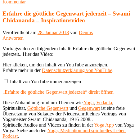
Kommentar
Erfahre die göttliche Gegenwart jederzeit – Swami
Chidananda – Inspirationsvideo
Veröffentlicht am
28. Januar 2018
von
Dennis
Antworten
Vortragsvideo zu folgendem Inhalt: Erfahre die göttliche Gegenwart
jederzeit.. Hier das Video:
„Erfahre
Hier klicken, um den Inhalt von YouTube anzuzeigen.
die
Erfahre mehr in der
Datenschutzerklärung von YouTube
.
göttliche
Gegenwart
Inhalt von YouTube immer anzeigen
jederzeit“
von
„Erfahre die göttliche Gegenwart jederzeit“ direkt öffnen
YouTube
anzeigen
Diese Abhandlung rund um Themen wie
Yoga
,
Vedanta
,
Spiritualität,
Göttliche Gegenwart
und
Gegenwart
ist eine freie
Übersetzung von Sukadev der Niederschrift eines Vortrags von
Yogameister Swami Chidananda, 1916-2008..
Spirituelle Audios und Videos zu finden in der
Yoga App
von Yoga
Vidya. Siehe auch den
Yoga, Meditation und spirituelles Leben
Podcast
.