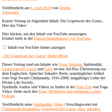
Veröffentlicht am
6. April 2019
von
Dennis
Antworten
Kurzer Vortrag zu folgendem Inhalt: Die Gegenwart des Gurus..
Hier das Video:
„Die
Hier klicken, um den Inhalt von YouTube anzuzeigen.
Gegenwart
Erfahre mehr in der
Datenschutzerklärung von YouTube
.
des
Gurus“
Inhalt von YouTube immer anzeigen
von
YouTube
„Die Gegenwart des Gurus“ direkt öffnen
anzeigen
Dieser Vortrag rund um Inhalte wie
Yoga
,
Vedanta
, Spiritualität,
Gegenwart des Gurus
und
Guru
ist eine Ad-Hoc-Übersetzung aus
dem Englischen. Sprecher Sukadev Bretz, ursprünglicher Artikel
vom Yogi Swami Chidananda, 1916-2008, langjähriger Leiter der
Divine Life Society..
Spirituelle Audios und Videos zu finden in der
Yoga App
von Yoga
Vidya. Siehe auch den
Yoga, Meditation und spirituelles Leben
Podcast
.
Veröffentlicht unter
Spiritualität
,
Video
|
Verschlagwortet mit
Chidananda-Inspiration
,
Gegenwart des Gurus
,
guru
,
sukadev
,