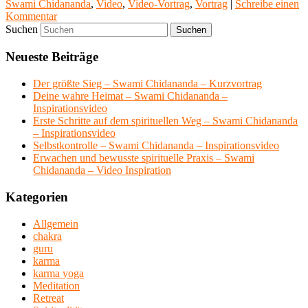
Swami Chidananda
,
Video
,
Video-Vortrag
,
Vortrag
|
Schreibe einen
Kommentar
Suchen
Neueste Beiträge
Der größte Sieg – Swami Chidananda – Kurzvortrag
Deine wahre Heimat – Swami Chidananda –
Inspirationsvideo
Erste Schritte auf dem spirituellen Weg – Swami Chidananda
– Inspirationsvideo
Selbstkontrolle – Swami Chidananda – Inspirationsvideo
Erwachen und bewusste spirituelle Praxis – Swami
Chidananda – Video Inspiration
Kategorien
Allgemein
chakra
guru
karma
karma yoga
Meditation
Retreat