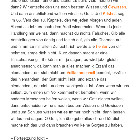
uns entscheiden, ohne uns sicher zu sein. Was machen wir
dann? Wir entscheiden uns nach bestem Wissen und
Gewissen
.
Und dann anschließend weihen wir alles Gott. Und
Krishna
sagt
im 66. Vers des 18. Kapitels, den wir jeden Morgen und jeden
Abend als letztes nach dem Arati wiederholen: Wenn du jede
Handlung mir weihst, dann machst du nichts Falsches. Gib alle
Vorstellungen von richtig und falsch auf, gib alle Dharmas auf
und nimm zu mir allein Zuflucht, ich werde alle
Fehler
von dir
nehmen, sorge dich nicht. Kurz danach macht er eine
Einschränkung – ihr könnt mir ja sagen, es wird jetzt gleich
anarchistisch, da kann man ja alles machen -: Erzähl das
niemandem, der sich nicht um
Vollkommenheit
bemüht, erzähle
das niemandem, der Gott nicht liebt, und erzähle das
niemandem, der nicht anderen wohlgesinnt ist. Aber wenn wir uns
selbst, zum einen um Vollkommenheit bemühen, wenn wir
anderen Menschen helfen wollen, wenn wir Gott dienen wollen,
dann entscheiden wir uns nach bestem Wissen und Gewissen
und zum Schluss wissen wir es immer noch nicht, dann lassen
wir los und sagen: O Gott, ich übergebe alles dir und für dich
mache ich das und dann brauchen wir keine Sorgen zu haben.
– Fortsetzung folgt –