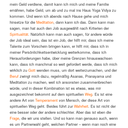
mein Geld verdiene, damit kann ich mich und meine Familie
ernähren, habe Geld, um ab und zu mal ins Haus Yoga Vidya zu
kommen. Und wenn ich abends nach Hause gehe und mich
hinsetze für die
Meditation
, dann kann ich das. Dann kann man
sagen, man hat auch den Job ausgewählt nach Kriterien der
Spiritualität
. Natürlich kann man auch sagen, für andere würde
der Job ideal sein, das ist ein Job, der hilft mir, dass ich meine
Talente zum Vorschein bringen kann, er hilft mir, dass ich in
meiner Persönlichkeitsentwicklung weiterkomme, dass ich
Herausforderungen habe, über meine Grenzen hinauswachsen
kann, dass ich manchmal so weit gefordert werde, dass ich mich
wirklich zu
Gott
wenden muss, um dort weiterzumachen, und der
Beruf
zwingt mich dazu, regelmäßig Asanas, Pranayama und
Meditation zu machen, weil ich ansonsten zusammenbrechen
würde, und in dieser Kombination ist es etwas, was mir
ausgezeichnet bekommt auf dem spirituellen
Weg
. Es ist eine
andere Art von
Temperament
von Mensch, der diese Art von
spirituellen Weg geht. Beides führt zur
Wahrheit
. Es ist nicht der
eine besser oder der andere schlechter. Aber das ist eben die
Frage
, die wir uns stellen. Und so kann man genauso auch, wenn
es um Partnerwahl geht, welchen Partner – wenn man noch eine