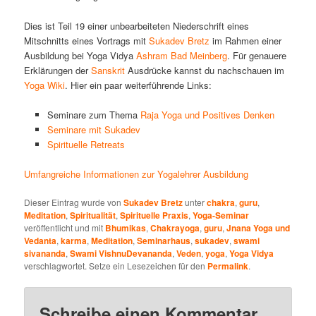
Dies ist Teil 19 einer unbearbeiteten Niederschrift eines
Mitschnitts eines Vortrags mit
Sukadev Bretz
im Rahmen einer
Ausbildung bei Yoga Vidya
Ashram
Bad Meinberg
. Für genauere
Erklärungen der
Sanskrit
Ausdrücke kannst du nachschauen im
Yoga Wiki
. Hier ein paar weiterführende Links:
Seminare zum Thema
Raja Yoga und Positives Denken
Seminare mit Sukadev
Spirituelle Retreats
Umfangreiche Informationen zur Yogalehrer Ausbildung
Dieser Eintrag wurde von
Sukadev Bretz
unter
chakra
,
guru
,
Meditation
,
Spiritualität
,
Spirituelle Praxis
,
Yoga-Seminar
veröffentlicht und mit
Bhumikas
,
Chakrayoga
,
guru
,
Jnana Yoga und
Vedanta
,
karma
,
Meditation
,
Seminarhaus
,
sukadev
,
swami
sivananda
,
Swami VishnuDevananda
,
Veden
,
yoga
,
Yoga Vidya
verschlagwortet. Setze ein Lesezeichen für den
Permalink
.
Schreibe einen Kommentar