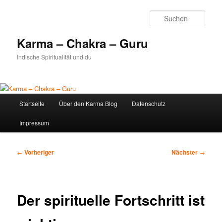
Zum
primären
Such
Inhalt
springen
Karma – Chakra – Guru
Indische Spiritualität und du
Hauptmenü
Startseite
Über den Karma Blog
Datenschutz
Impressum
Beitragsnavigation
←
Vorheriger
Nächster
→
Der spirituelle Fortschritt ist