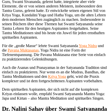
Guru, Swami Sivananda, gelernt hatte, integrierte aber viele
Elemente, die er von seinen anderen Meistern, insbesondere den
Tantra Gurus, gelernt hatte. Er entwickelte seinen eigenen Stil von
Kriya Yoga, Kundalini Yoga und Hatha Yoga, um die alten Lehren
dem modernen Menschen zugänglich zu machen. Insbesondere in
seinen Büchern über diese Themen hat Swami Satyananda seine
Tantra Lehren für den heutigen Aspiranten festgehalten. Seine
Tantra Meditationen sind bis heute ein Juwel für jeden ernsthaften
spirituellen Aspiranten.
Für die „große Masse“ lehrte Swami Satyananda
Yoga Nidra
und
die
Pavana Muktasanas
. Yoga Nidra ist eine Form der
Tiefenentspannung. Die Pavana Muktasana eine Serie von einfach
zu praktizierenden Gelenkübungen.
Auch die Asanas und Pranayamas in der Satyananda Tradition sind
einfach zu praktizieren. Nur wenn es an die Mudras, Bandhas, die
Tantra Meditationen und den
Kriya Yoga
geht, wird die Praxis
komplexer und ist dem fortgeschrittenen Aspiranten vorbehalten.
Dem spirituellen Aspiranten, der sich nicht auf die komplexen
Kriyas einlassen wolle, empfahl Swami Satyananda Mantra Yoga:
Japa und Kirtan – also Mantra Meditation und spirituelles Singen.
Dr. Nalini Sahay über Swami Satyananda