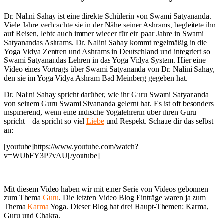
Dr. Nalini Sahay ist eine direkte Schülerin von Swami Satyananda.
Viele Jahre verbrachte sie in der Nähe seiner Ashrams, begleitete ihn
auf Reisen, lebte auch immer wieder für ein paar Jahre in Swami
Satyanandas Ashrams. Dr. Nalini Sahay kommt regelmäßig in die
Yoga Vidya Zentren und Ashrams in Deutschland und integriert so
Swami Satyanandas Lehren in das Yoga Vidya System. Hier eine
Video eines Vortrags über Swami Satyananda von Dr. Nalini Sahay,
den sie im Yoga Vidya Ashram Bad Meinberg gegeben hat.
Dr. Nalini Sahay spricht darüber, wie ihr Guru Swami Satyananda
von seinem Guru Swami Sivananda gelernt hat. Es ist oft besonders
inspirierend, wenn eine indische Yogalehrerin über ihren Guru
spricht – da spricht so viel
Liebe
und Respekt. Schaue dir das selbst
an:
[youtube]https://www.youtube.com/watch?
v=WUbFY3P7vAU[/youtube]
Mit diesem Video haben wir mit einer Serie von Videos gebonnen
zum Thema
Guru
. Die letzten Video Blog Einträge waren ja zum
Thema
Karma
Yoga. Dieser Blog hat drei Haupt-Themen: Karma,
Guru und Chakra.