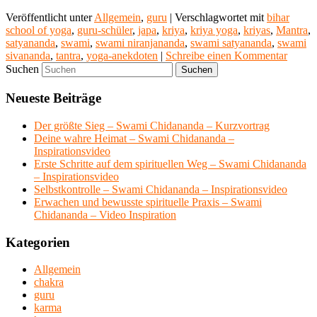
Veröffentlicht unter
Allgemein
,
guru
|
Verschlagwortet mit
bihar
school of yoga
,
guru-schüler
,
japa
,
kriya
,
kriya yoga
,
kriyas
,
Mantra
,
satyananda
,
swami
,
swami niranjananda
,
swami satyananda
,
swami
sivananda
,
tantra
,
yoga-anekdoten
|
Schreibe einen Kommentar
Suchen
Neueste Beiträge
Der größte Sieg – Swami Chidananda – Kurzvortrag
Deine wahre Heimat – Swami Chidananda –
Inspirationsvideo
Erste Schritte auf dem spirituellen Weg – Swami Chidananda
– Inspirationsvideo
Selbstkontrolle – Swami Chidananda – Inspirationsvideo
Erwachen und bewusste spirituelle Praxis – Swami
Chidananda – Video Inspiration
Kategorien
Allgemein
chakra
guru
karma