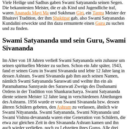
Viele Heilige und Sadhus gaben Swami Satyananda seinen Segen.
Die bekanntesten Meister, die er als Kind und Jugendliche traf,
waren
Ananada Mayi Ma
und Sukhman
Giri
, ein
Tantra
Meister der
Bhairavi Tradition, der ihm
Shaktipat
gab, also Swami Satyanandas
Kundalini erweckte und ihn dazu ermunterte einen
Guru
zu suchen
und zu finden.
Swami Satyananda und sein Guru, Swami
Sivananda
Im Alter von 18 Jahren verließ Swami Satyananda sein zuhause um
seinen spirituellen Meister zu suchen. Schon ein Jahr später, 1943,
fand er seinen Guru in Swami Sivananda und lebte 12 Jahre lang in
dessen Ashram. Swami Sivananda gab ihm auch seinen Namen,
nämlich Swami Satyananda Saraswati und weihte ihn ein als
Paramahamsa Sannyasin des Saraswati Zweigs des Dashanami
Ordens in der Tradition von Shankaracharya. Swami Satyananda
diente seinem Meister 12 Jahre lang in verschiedenen Abteilungen
des Ashrams. 1956 wurde er von Swami Sivananda bzw. dessen
älteren Schülern gebeten, den
Ashram
zu verlassen, ähnlich wie
Swami Nityananda. Swami Satyananda, Swami Nityananda und
Swami Vishnu-devananda waren eine Generation von Schülern, die
etwa zur gleichen Zeit in den Sivananda Ashram kamen und ihn
auch wieder verließen, noch zu Lebzeiten ihres Gurus. Alle drei