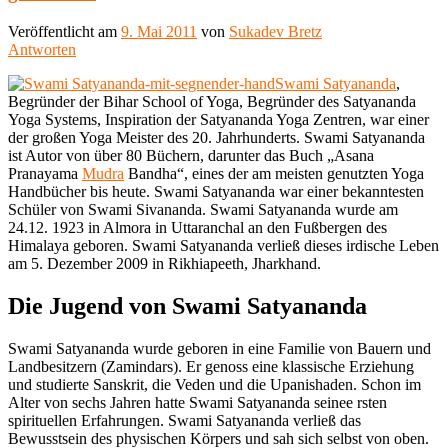
Veröffentlicht am
9. Mai 2011
von
Sukadev Bretz
Antworten
Swami Satyananda
,
Begründer der Bihar School of Yoga, Begründer des Satyananda
Yoga Systems, Inspiration der Satyananda Yoga Zentren, war einer
der großen Yoga Meister des 20. Jahrhunderts. Swami Satyananda
ist Autor von über 80 Büchern, darunter das Buch „Asana
Pranayama
Mudra
Bandha“, eines der am meisten genutzten Yoga
Handbücher bis heute. Swami Satyananda war einer bekanntesten
Schüler von Swami Sivananda. Swami Satyananda wurde am
24.12. 1923 in Almora in Uttaranchal an den Fußbergen des
Himalaya geboren. Swami Satyananda verließ dieses irdische Leben
am 5. Dezember 2009 in Rikhiapeeth, Jharkhand.
Die Jugend von Swami Satyananda
Swami Satyananda wurde geboren in eine Familie von Bauern und
Landbesitzern (Zamindars). Er genoss eine klassische Erziehung
und studierte Sanskrit, die Veden und die Upanishaden. Schon im
Alter von sechs Jahren hatte Swami Satyananda seinee rsten
spirituellen Erfahrungen. Swami Satyananda verließ das
Bewusstsein des physischen Körpers und sah sich selbst von oben.