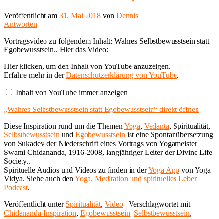
Veröffentlicht am
31. Mai 2018
von
Dennis
Antworten
Vortragsvideo zu folgendem Inhalt: Wahres Selbstbewusstsein statt
Egobewusstsein.. Hier das Video:
„Wahres
Hier klicken, um den Inhalt von YouTube anzuzeigen.
Selbstbewusstsein
Erfahre mehr in der
Datenschutzerklärung von YouTube
.
statt
Egobewusstsein“
Inhalt von YouTube immer anzeigen
von
YouTube
„Wahres Selbstbewusstsein statt Egobewusstsein“ direkt öffnen
anzeigen
Diese Inspiration rund um die Themen
Yoga
,
Vedanta
, Spiritualität,
Selbstbewusstsein
und
Egobewusstsein
ist eine Spontanübersetzung
von Sukadev der Niederschrift eines Vortrags von Yogameister
Swami Chidananda, 1916-2008, langjähriger Leiter der Divine Life
Society..
Spirituelle Audios und Videos zu finden in der
Yoga App
von Yoga
Vidya. Siehe auch den
Yoga, Meditation und spirituelles Leben
Podcast
.
Veröffentlicht unter
Spiritualität
,
Video
|
Verschlagwortet mit
Chidananda-Inspiration
,
Egobewusstsein
,
Selbstbewusstsein
,