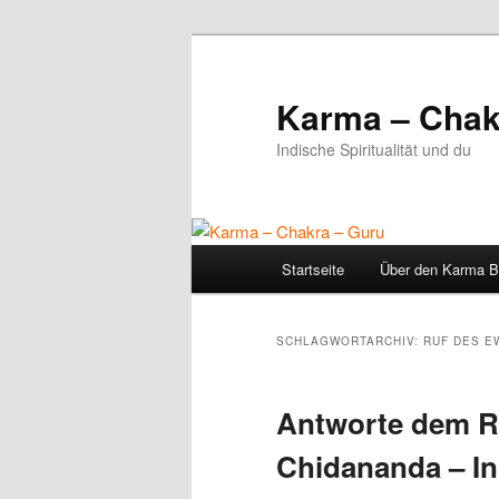
Zum
Zum
primären
sekundären
Inhalt
Inhalt
Karma – Chak
springen
springen
Indische Spiritualität und du
Hauptmenü
Startseite
Über den Karma B
SCHLAGWORTARCHIV:
RUF DES E
Antworte dem R
Chidananda – In