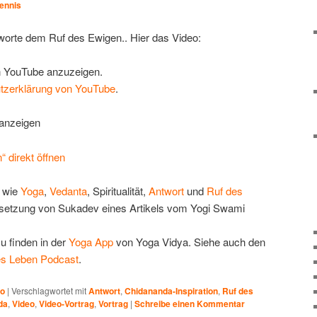
ennis
orte dem Ruf des Ewigen.. Hier das Video:
on YouTube anzuzeigen.
tzerklärung von YouTube
.
 anzeigen
 direkt öffnen
e wie
Yoga
,
Vedanta
, Spiritualität,
Antwort
und
Ruf des
rsetzung von Sukadev eines Artikels vom Yogi Swami
zu finden in der
Yoga App
von Yoga Vidya. Siehe auch den
les Leben Podcast
.
eo
|
Verschlagwortet mit
Antwort
,
Chidananda-Inspiration
,
Ruf des
da
,
Video
,
Video-Vortrag
,
Vortrag
|
Schreibe einen Kommentar