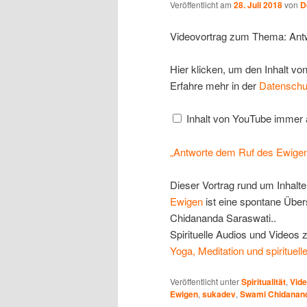
Veröffentlicht am
28. Juli 2018
von
D
Videovortrag zum Thema: Antw
„Antworte
Hier klicken, um den Inhalt v
dem
Erfahre mehr in der
Datenschu
Ruf
des
Ewigen“
Inhalt von YouTube immer
von
YouTube
anzeigen
„Antworte dem Ruf des Ewigen“
Dieser Vortrag rund um Inhalt
Ewigen
ist eine spontane Übe
Chidananda Saraswati..
Spirituelle Audios und Videos 
Yoga, Meditation und spirituel
Veröffentlicht unter
Spiritualität
,
Vid
Ewigen
,
sukadev
,
Swami Chidanan