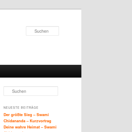
Suchen
S
u
c
h
NEUESTE BEITRÄGE
e
Der größte Sieg – Swami
n
Chidananda – Kurzvortrag
Deine wahre Heimat – Swami