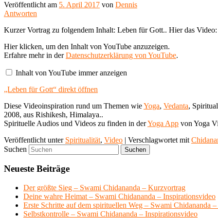
Veröffentlicht am
5. April 2017
von
Dennis
Antworten
Kurzer Vortrag zu folgendem Inhalt: Leben für Gott.. Hier das Video:
„Leben
Hier klicken, um den Inhalt von YouTube anzuzeigen.
für
Erfahre mehr in der
Datenschutzerklärung von YouTube
.
Gott“
von
Inhalt von YouTube immer anzeigen
YouTube
anzeigen
„Leben für Gott“ direkt öffnen
Diese Videoinspiration rund um Themen wie
Yoga
,
Vedanta
, Spiritual
2008, aus Rishikesh, Himalaya..
Spirituelle Audios und Videos zu finden in der
Yoga App
von Yoga Vi
Veröffentlicht unter
Spiritualität
,
Video
|
Verschlagwortet mit
Chidanan
Suchen
Neueste Beiträge
Der größte Sieg – Swami Chidananda – Kurzvortrag
Deine wahre Heimat – Swami Chidananda – Inspirationsvideo
Erste Schritte auf dem spirituellen Weg – Swami Chidananda – 
Selbstkontrolle – Swami Chidananda – Inspirationsvideo