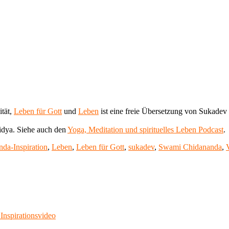
ität,
Leben für Gott
und
Leben
ist eine freie Übersetzung von Sukadev
dya. Siehe auch den
Yoga, Meditation und spirituelles Leben Podcast
.
da-Inspiration
,
Leben
,
Leben für Gott
,
sukadev
,
Swami Chidananda
,
Inspirationsvideo