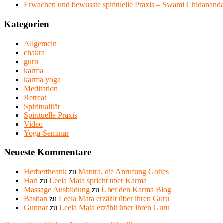
Erwachen und bewusste spirituelle Praxis – Swami Chidananda
Kategorien
Allgemein
chakra
guru
karma
karma yoga
Meditation
Retreat
Spiritualität
Spirituelle Praxis
Video
Yoga-Seminar
Neueste Kommentare
Herbertheank
zu
Mantra, die Anrufung Gottes
Hari
zu
Leela Mata spricht über Karma
Massage Ausbildung
zu
Über den Karma Blog
Bastian
zu
Leela Mata erzählt über ihren Guru
Gunnar
zu
Leela Mata erzählt über ihren Guru