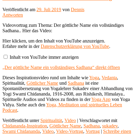
Veröffentlicht am
29. Juli 2019
von
Dennis
Antworten
Videovortrag zum Thema: Der göttliche Name ein vollständiges
Sadhana.. Hier das Video:
„Der
Hier klicken, um den Inhalt von YouTube anzuzeigen.
göttliche
Erfahre mehr in der
Datenschutzerklärung von YouTube
.
Name
ein
Inhalt von YouTube immer anzeigen
vollständiges
Sadhana“
„Der göttliche Name ein vollständiges Sadhana“ direkt öffnen
von
YouTube
anzeigen
Dieses Inspirationsvideo rund um Inhalte wie
Yoga
,
Vedanta
,
Spiritualität,
Göttlicher Name
und
Sadhana
ist eine
Spontanübersetzung von Yogalehrer Sukadev einer Abhandlung von
Yogi Swami Chidananda, 1916-2008, aus Rishikesh, Himalaya..
Spirituelle Audios und Videos zu finden in der
Yoga App
von Yoga
Vidya. Siehe auch den
Yoga, Meditation und spirituelles Leben
Podcast
.
Veröffentlicht unter
Spiritualität
,
Video
|
Verschlagwortet mit
Chidananda-Inspiration
,
Göttlicher Name
,
Sadhana
,
sukadev
,
Swami Chidananda
,
Video
,
Video-Vortrag
,
Vortrag
|
Schreibe einen