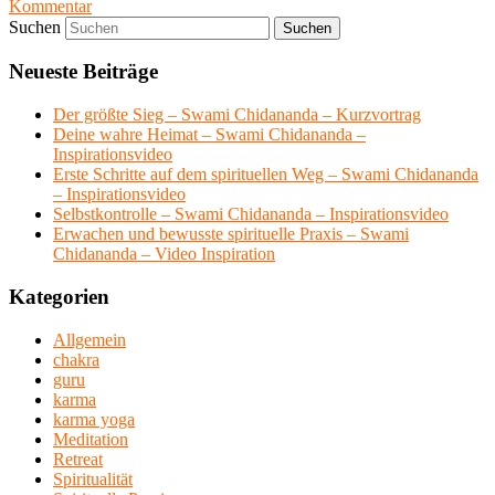
Kommentar
Suchen
Neueste Beiträge
Der größte Sieg – Swami Chidananda – Kurzvortrag
Deine wahre Heimat – Swami Chidananda –
Inspirationsvideo
Erste Schritte auf dem spirituellen Weg – Swami Chidananda
– Inspirationsvideo
Selbstkontrolle – Swami Chidananda – Inspirationsvideo
Erwachen und bewusste spirituelle Praxis – Swami
Chidananda – Video Inspiration
Kategorien
Allgemein
chakra
guru
karma
karma yoga
Meditation
Retreat
Spiritualität