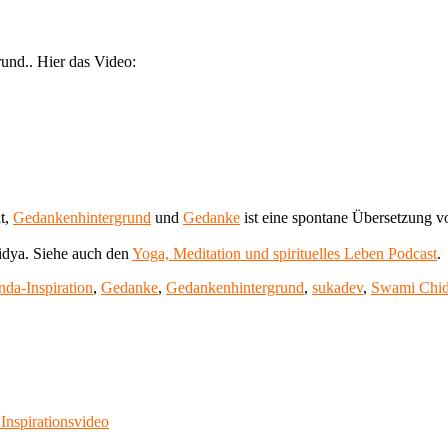
und.. Hier das Video:
ät,
Gedankenhintergrund
und
Gedanke
ist eine spontane Übersetzung 
dya. Siehe auch den
Yoga, Meditation und spirituelles Leben Podcast
.
da-Inspiration
,
Gedanke
,
Gedankenhintergrund
,
sukadev
,
Swami Chi
Inspirationsvideo