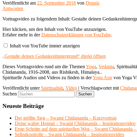
Veröffentlicht am
22. September 2018
von
Dennis
Antworten
Vortragsvideo zu folgendem Inhalt: Gestalte deinen Gedankenhintergr
„Gestalte
Hier klicken, um den Inhalt von YouTube anzuzeigen.
deinen
Erfahre mehr in der
Datenschutzerklärung von YouTube
.
Gedankenhintergrund“
von
Inhalt von YouTube immer anzeigen
YouTube
anzeigen
„Gestalte deinen Gedankenhintergrund“ direkt öffnen
Dieses Vortragsvideo rund um die Themen
Yoga
,
Vedanta
, Spiritualit
Chidananda, 1916-2008, aus Rishikesh, Himalaya..
Spirituelle Audios und Videos zu finden in der
Yoga App
von Yoga Vi
Veröffentlicht unter
Spiritualität
,
Video
|
Verschlagwortet mit
Chidanan
Suchen
Neueste Beiträge
Der größte Sieg – Swami Chidananda – Kurzvortrag
Deine wahre Heimat – Swami Chidananda – Inspirationsvideo
Erste Schritte auf dem spirituellen Weg – Swami Chidananda – 
Selbstkontrolle – Swami Chidananda – Inspirationsvideo