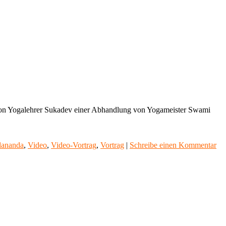
von Yogalehrer Sukadev einer Abhandlung von Yogameister Swami
dananda
,
Video
,
Video-Vortrag
,
Vortrag
|
Schreibe einen Kommentar