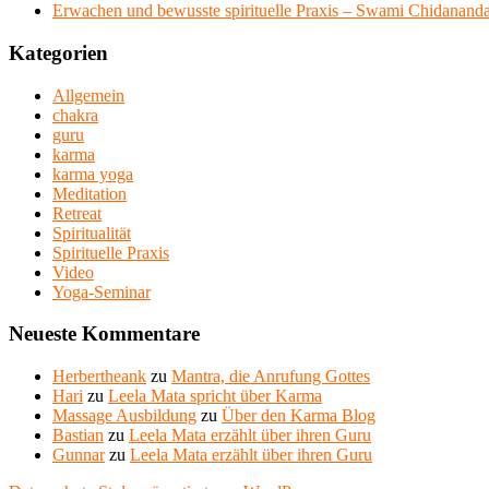
Erwachen und bewusste spirituelle Praxis – Swami Chidananda
Kategorien
Allgemein
chakra
guru
karma
karma yoga
Meditation
Retreat
Spiritualität
Spirituelle Praxis
Video
Yoga-Seminar
Neueste Kommentare
Herbertheank
zu
Mantra, die Anrufung Gottes
Hari
zu
Leela Mata spricht über Karma
Massage Ausbildung
zu
Über den Karma Blog
Bastian
zu
Leela Mata erzählt über ihren Guru
Gunnar
zu
Leela Mata erzählt über ihren Guru