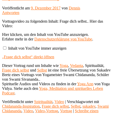
Veröffentlicht am
9. Dezember 2017
von
Dennis
Antworten
Vortragsvideo zu folgendem Inhalt: Frage dich selbst.. Hier das
Video:
„Frage
Hier klicken, um den Inhalt von YouTube anzuzeigen.
dich
Erfahre mehr in der
Datenschutzerklärung von YouTube
.
selbst“
von
Inhalt von YouTube immer anzeigen
YouTube
anzeigen
„Frage dich selbst“ direkt öffnen
Dieser Vortrag rund um Inhalte wie
Yoga
,
Vedanta
, Spiritualität,
Frage dich selbst
und
Selbst
ist eine freie Übersetzung von Sukadev
Bretz eines Vortrags von Yogameister Swami Chidananda, Schüler
von Swami Sivananda..
Spirituelle Audios und Videos zu finden in der
Yoga App
von Yoga
Vidya. Siehe auch den
Yoga, Meditation und spirituelles Leben
Podcast
.
Veröffentlicht unter
Spiritualität
,
Video
|
Verschlagwortet mit
Chidananda-Inspiration
,
Frage dich selbst
,
Selbst
,
sukadev
,
Swami
Chidananda
,
Video
,
Video-Vortrag
,
Vortrag
|
Schreibe einen