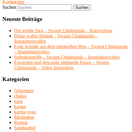
Kommentar
Suchen
Neueste Beiträge
Der größte Sieg – Swami Chidananda – Kurzvortrag
Deine wahre Heimat – Swami Chidananda –
Inspirationsvideo
Erste Schritte auf dem spirituellen Weg – Swami Chidananda
– Inspirationsvideo
Selbstkontrolle – Swami Chidananda – Inspirationsvideo
Erwachen und bewusste spirituelle Praxis – Swami
Chidananda – Video Inspiration
Kategorien
Allgemein
chakra
guru
karma
karma yoga
Meditation
Retreat
Spiritualität