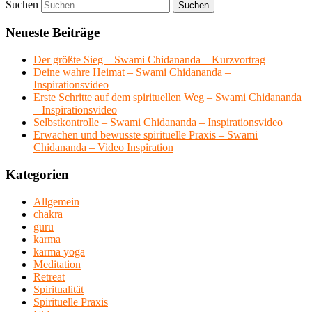
Suchen
Neueste Beiträge
Der größte Sieg – Swami Chidananda – Kurzvortrag
Deine wahre Heimat – Swami Chidananda –
Inspirationsvideo
Erste Schritte auf dem spirituellen Weg – Swami Chidananda
– Inspirationsvideo
Selbstkontrolle – Swami Chidananda – Inspirationsvideo
Erwachen und bewusste spirituelle Praxis – Swami
Chidananda – Video Inspiration
Kategorien
Allgemein
chakra
guru
karma
karma yoga
Meditation
Retreat
Spiritualität
Spirituelle Praxis