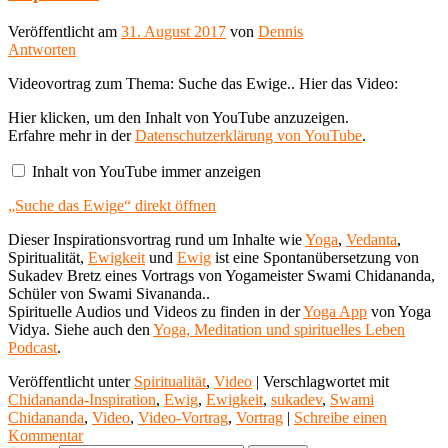
Veröffentlicht am
31. August 2017
von
Dennis
Antworten
Videovortrag zum Thema: Suche das Ewige.. Hier das Video:
„Suche
Hier klicken, um den Inhalt von YouTube anzuzeigen.
das
Erfahre mehr in der
Datenschutzerklärung von YouTube
.
Ewige“
von
Inhalt von YouTube immer anzeigen
YouTube
anzeigen
„Suche das Ewige“ direkt öffnen
Dieser Inspirationsvortrag rund um Inhalte wie
Yoga
,
Vedanta
,
Spiritualität,
Ewigkeit
und
Ewig
ist eine Spontanübersetzung von
Sukadev Bretz eines Vortrags von Yogameister Swami Chidananda,
Schüler von Swami Sivananda..
Spirituelle Audios und Videos zu finden in der
Yoga App
von Yoga
Vidya. Siehe auch den
Yoga, Meditation und spirituelles Leben
Podcast
.
Veröffentlicht unter
Spiritualität
,
Video
|
Verschlagwortet mit
Chidananda-Inspiration
,
Ewig
,
Ewigkeit
,
sukadev
,
Swami
Chidananda
,
Video
,
Video-Vortrag
,
Vortrag
|
Schreibe einen
Kommentar