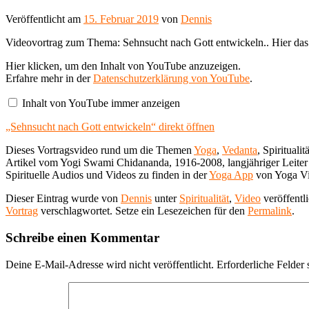
Veröffentlicht am
15. Februar 2019
von
Dennis
Videovortrag zum Thema: Sehnsucht nach Gott entwickeln.. Hier das
„Sehnsucht
Hier klicken, um den Inhalt von YouTube anzuzeigen.
nach
Erfahre mehr in der
Datenschutzerklärung von YouTube
.
Gott
entwickeln“
Inhalt von YouTube immer anzeigen
von
YouTube
„Sehnsucht nach Gott entwickeln“ direkt öffnen
anzeigen
Dieses Vortragsvideo rund um die Themen
Yoga
,
Vedanta
, Spiritualit
Artikel vom Yogi Swami Chidananda, 1916-2008, langjähriger Leiter d
Spirituelle Audios und Videos zu finden in der
Yoga App
von Yoga Vi
Dieser Eintrag wurde von
Dennis
unter
Spiritualität
,
Video
veröffentl
Vortrag
verschlagwortet. Setze ein Lesezeichen für den
Permalink
.
Schreibe einen Kommentar
Deine E-Mail-Adresse wird nicht veröffentlicht.
Erforderliche Felder 