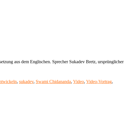
setzung aus dem Englischen. Sprecher Sukadev Bretz, ursprünglicher
ntwickeln
,
sukadev
,
Swami Chidananda
,
Video
,
Video-Vortrag
,