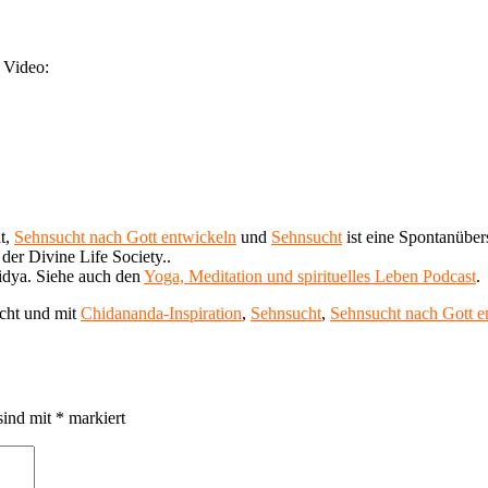
 Video:
ät,
Sehnsucht nach Gott entwickeln
und
Sehnsucht
ist eine Spontanüber
er Divine Life Society..
dya. Siehe auch den
Yoga, Meditation und spirituelles Leben Podcast
.
icht und mit
Chidananda-Inspiration
,
Sehnsucht
,
Sehnsucht nach Gott e
sind mit
*
markiert