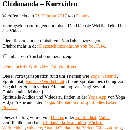
Chidananda – Kurzvideo
Veröffentlicht am
25. Februar 2017
von
Dennis
Vortragsvideo zu folgendem Inhalt: Die Höchste Wirklichkeit.. Hier
das Video:
„Die
Hier klicken, um den Inhalt von YouTube anzuzeigen.
Höchste
Erfahre mehr in der
Datenschutzerklärung von YouTube
.
Wirklichkeit“
von
Inhalt von YouTube immer anzeigen
YouTube
anzeigen
„Die Höchste Wirklichkeit“ direkt öffnen
Diese Vortragsinspiration rund um Themen wie
Yoga
,
Vedanta
,
Spiritualität,
Höchste Wirklichkeit
ist eine Spontanübersetzung von
Yogalehrer Sukadev einer Abhandlung von Yogi Swami
Chidanandaji Maharaj..
Spirituelle Audios und Videos zu finden in der
Yoga App
von Yoga
Vidya. Siehe auch den
Yoga, Meditation und spirituelles Leben
Podcast
.
Dieser Eintrag wurde von
Dennis
unter
Spiritualität
,
Video
veröffentlicht und mit
Chidananda-Inspiration
,
Höchste
Wirklichkeit
,
sukadev
,
Swami Chidananda
,
Video
,
Video-Vortrag
,